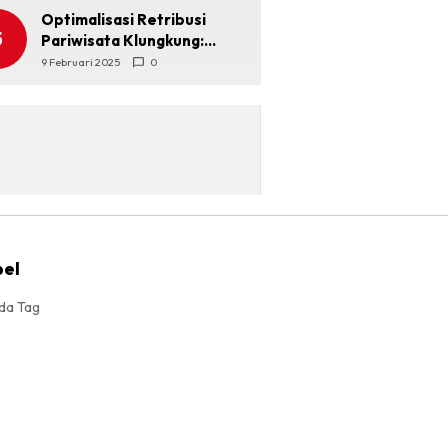
Optimalisasi Retribusi
5
Pariwisata Klungkung:
Langkah Strategis
9 Februari 2025
0
bel
da Tag