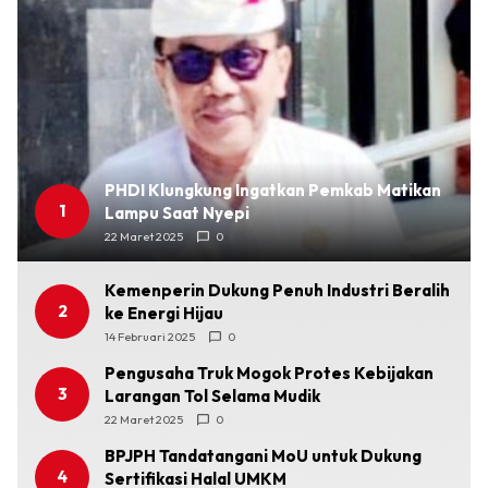
PHDI Klungkung Ingatkan Pemkab Matikan
1
Lampu Saat Nyepi
22 Maret 2025
0
Kemenperin Dukung Penuh Industri Beralih
2
ke Energi Hijau
14 Februari 2025
0
Pengusaha Truk Mogok Protes Kebijakan
3
Larangan Tol Selama Mudik
22 Maret 2025
0
BPJPH Tandatangani MoU untuk Dukung
4
Sertifikasi Halal UMKM