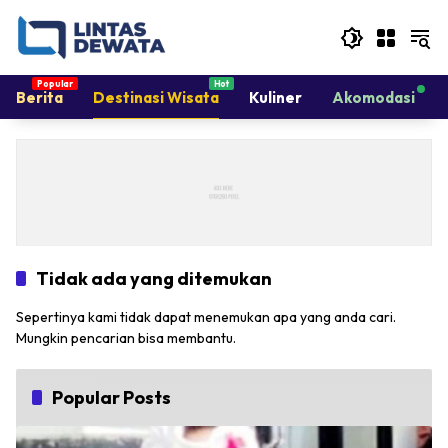
Langsung
ke
konten
Berita
Destinasi Wisata
Kuliner
Akomodasi
Tidak ada yang ditemukan
Sepertinya kami tidak dapat menemukan apa yang anda cari.
Mungkin pencarian bisa membantu.
Popular Posts