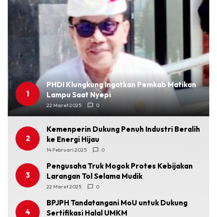
PHDI Klungkung Ingatkan Pemkab Matikan
1
Lampu Saat Nyepi
22 Maret 2025
0
Kemenperin Dukung Penuh Industri Beralih
2
ke Energi Hijau
14 Februari 2025
0
Pengusaha Truk Mogok Protes Kebijakan
3
Larangan Tol Selama Mudik
22 Maret 2025
0
BPJPH Tandatangani MoU untuk Dukung
4
Sertifikasi Halal UMKM