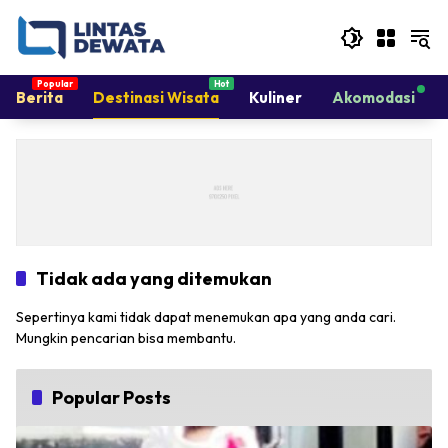
Langsung
ke
konten
Berita
Destinasi Wisata
Kuliner
Akomodasi
Tidak ada yang ditemukan
Sepertinya kami tidak dapat menemukan apa yang anda cari.
Mungkin pencarian bisa membantu.
Popular Posts